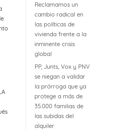
Reclamamos un
a
cambio radical en
de
las políticas de
nto
vivienda frente a la
inminente crisis
global
!
PP, Junts, Vox y PNV
se niegan a validar
la prórroga que ya
LA
protege a más de
35.000 familias de
ués
las subidas del
alquiler