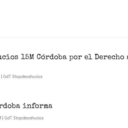
cios 15M Córdoba por el Derecho 
1
|
GdT Stopdesahucios
rdoba informa
1
|
GdT Stopdesahucios