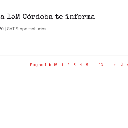
a 15M Córdoba te informa
20
|
GdT Stopdesahucios
Página 1 de 15
1
2
3
4
5
...
10
...
»
Últi