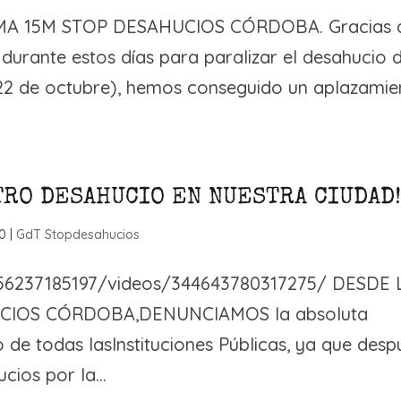
A 15M STOP DESAHUCIOS CÓRDOBA. Gracias 
a durante estos días para paralizar el desahucio 
(22 de octubre), hemos conseguido un aplazamie
TRO DESAHUCIO EN NUESTRA CIUDAD
20
|
GdT Stopdesahucios
56237185197/videos/344643780317275/ DESDE 
CIOS CÓRDOBA,DENUNCIAMOS la absoluta
de todas lasInstituciones Públicas, ya que desp
ios por la...